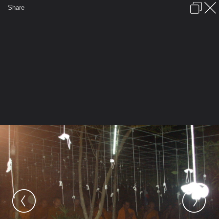
เข้าสู่ระบบหรือลงทะเบียน
Share
ภาษาไทย
ลงโฆษณา
ติดต่อเรา
ช่วยเหลือ
ชุมชนชาวพุทธ
ข้อกำหนดและกฎ
หน้าแรก
เว็บบอร์ด
มีอะไรใหม่
รูปภาพ
คอลเล็คชั่น
สถานที่
กล้อง
แท็ก
...
หน้าแรก
รูปภาพ
General
anand
วัดถ้ำผาหยาด
99 SSL13250