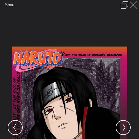
เข้าสู่ระบบหรือลงทะเบียน
Share
ภาษาไทย
ลงโฆษณา
ติดต่อเรา
ช่วยเหลือ
ชุมชนชาวพุทธ
ข้อกำหนดและกฎ
หน้าแรก
เว็บบอร์ด
มีอะไรใหม่
รูปภาพ
คอลเล็คชั่น
สถานที่
กล้อง
แท็ก
...
รูปภาพ
...
Ninja-naruto-Pgems
O~Naruto~O
99