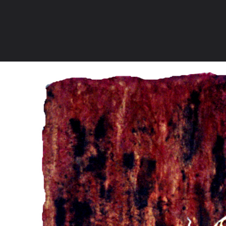
ภาษาไทย
หน้าแรก
เว็บบอร์ด
มีอะไรใหม่
วิดีโอ
รูปภา
หมวดหมู่
มีอะไรใหม่
คอลเล็คชั่น
สถานที่
กล้อง
แ
หน้าแรก
รูปภาพ
General
MayBuddhaBlessYou
Canvas
A08