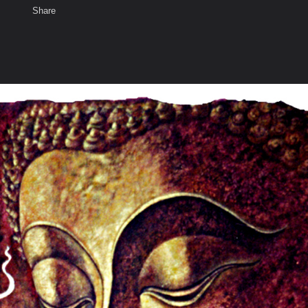
Share
เสียงธรรม
สมาชิก
ห้องสนทนา
พ
ท็ก
 Painting Garelly