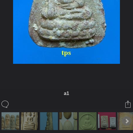
a1
ในอัลบั้มนี้
kayasid