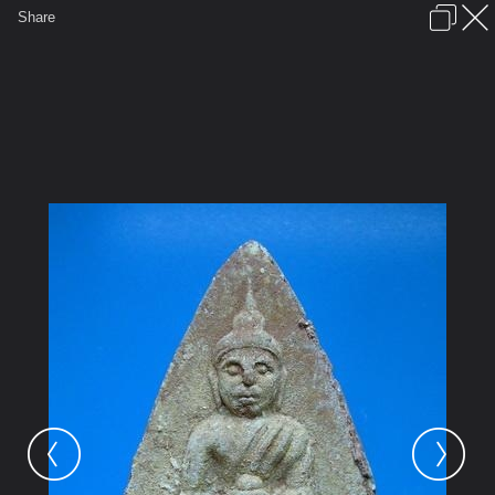
เข้าสู่ระบบหรือลงทะเบียน
Share
ภาษาไทย
ลงโฆษณา
ติดต่อเรา
ช่วยเหลือ
ชุมชนชาวพุทธ
ข้อกำหนดและกฎ
หน้าแรก
เว็บบอร์ด
มีอะไรใหม่
รูปภาพ
คอลเล็คชั่น
สถานที่
กล้อง
แท็ก
...
...
รูปภาพ
General
kayasid
พระรายการบุญ 2
a1