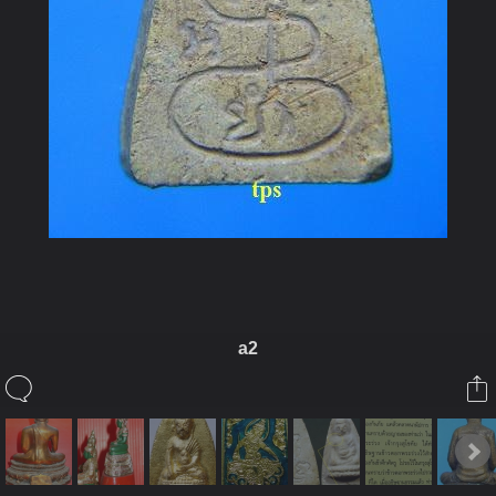
a2
ในอัลบั้มนี้
kayasid