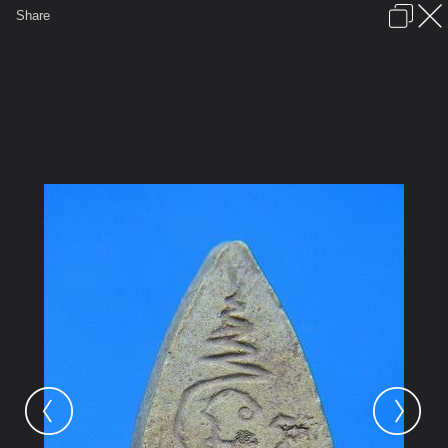
เข้าสู่ระบบหรือลงทะเบียน
Share
ภาษาไทย
ลงโฆษณา
ติดต่อเรา
ช่วยเหลือ
ชุมชนชาวพุทธ
ข้อกำหนดและกฎ
หน้าแรก
เว็บบอร์ด
มีอะไรใหม่
รูปภาพ
คอลเล็คชั่น
สถานที่
กล้อง
แท็ก
...
หน้าแรก
รูปภาพ
General
kayasid
พระพุทธรูป
a2