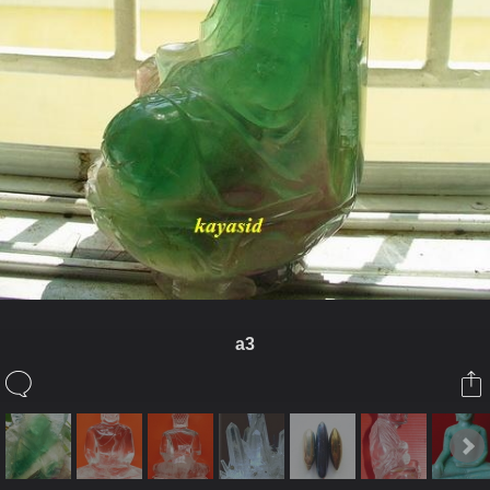
a3
ในอัลบั้มนี้