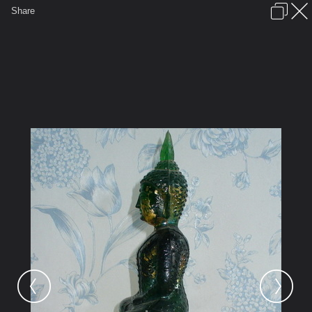
เข้าสู่ระบบหรือลงทะเบียน
Share
ภาษาไทย
ลงโฆษณา
ติดต่อเรา
ช่วยเหลือ
ชุมชนชาวพุทธ
ข้อกำหนดและกฎ
หน้าแรก
เว็บบอร์ด
มีอะไรใหม่
รูปภาพ
คอลเล็คชั่น
สถานที่
กล้อง
แท็ก
...
...
รูปภาพ
General
kayasid
พระบูชาพระพุทธรูป1
a4