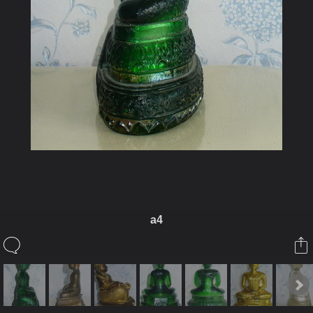
a4
ในอัลบั้มนี้
kayasid