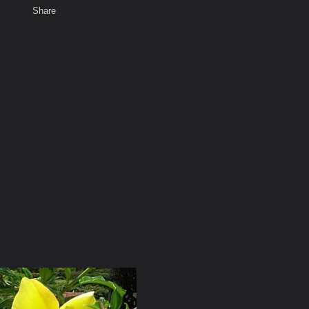
Share
เสียงธรรม
สมาชิก
ห้องสนทนา
พ
ท็ก