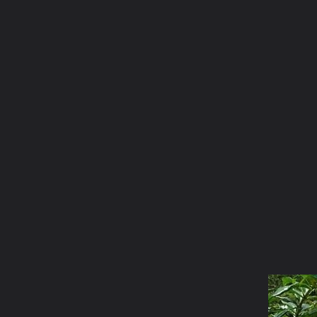
ภาษาไทย
หน้าแรก
เว็บบอร์ด
มีอะไรใหม่
วิดีโอ
รูปภา
หมวดหมู่
มีอะไรใหม่
คอลเล็คชั่น
สถานที่
กล้อง
แ
หน้าแรก
รูปภาพ
General
บรมจักร
ต้นไม้และบ้าน...
allamanda cathartica