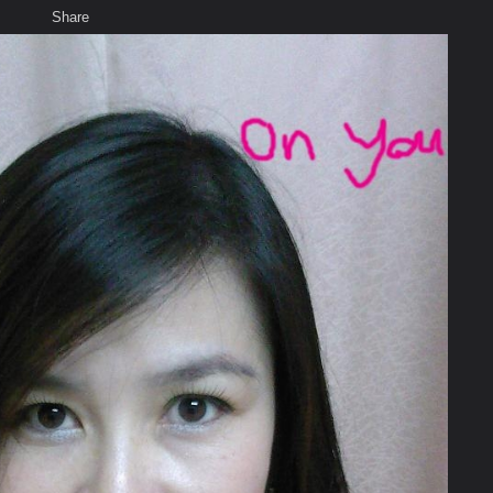
Share
เสียงธรรม
สมาชิก
ห้องสนทนา
พ
ท็ก