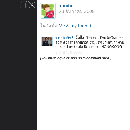
เข้าสู่ระบบหรือลงทะเบียน
annita
ลงโฆษณา
ติดต่อเรา
ช่วยเหลือ
หน้าหลัก
ไปข้างบน
23 ธันวาคม 2008
ข้อกำหนดและกฎ
ในอัลบั้ม
Me & my Friend
ร.ต ประวิทย์
อื้อฮื้อ...โอ้ว้าว....ป๊าตติดโธะ...จอ
จร์ พะเจ้าช่วยก้วยทอด งามแต้ๆ งามหนักๆ งาม
ปารายปาเหลือเน่อ นึกว่าดารา HONGKONG
2 เมษายน 2009
(You must log in or sign up to comment here.)