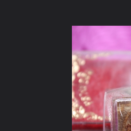
ภาษาไทย
หน้าแรก
เว็บบอร์ด
มีอะไรใหม่
วิดีโอ
รูปภา
หมวดหมู่
มีอะไรใหม่
คอลเล็คชั่น
สถานที่
กล้อง
แ
หน้าแรก
รูปภาพ
General
prom123
บูญบารมี
April 2011 142