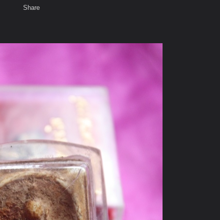
Share
เสียงธรรม
สมาชิก
ห้องสนทนา
พ
ท็ก