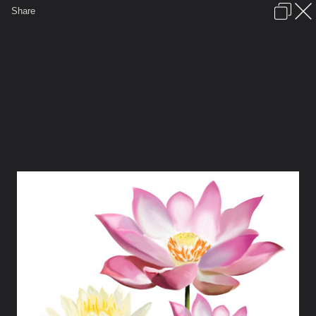
เข้าสู่ระบบหรือลงทะเบียน
Share
ภาษาไทย
ลงโฆษณา
ติดต่อเรา
ช่วยเหลือ
ชุมชนชาวพุทธ
ข้อกำหนดและกฎ
หน้าแรก
เว็บบอร์ด
รูปภาพ
คอลเล็คชั่น
สถานที่
กล้อง
แท็ก
...
หน้าแรก
รูปภาพ
General
kejungka
สรรพเพเหระ
art 239529