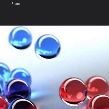
Share
เสียงธรรม
สมาชิก
ห้องสนทนา
พ
ท็ก