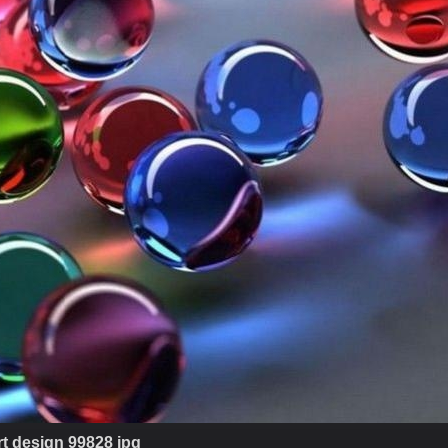
rt design 99828 jpg