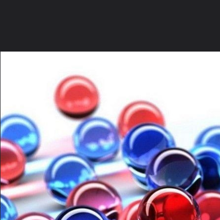
ภาษาไทย
หน้าแรก
เว็บบอร์ด
มีอะไรใหม่
วิดีโอ
รูปภา
หมวดหมู่
มีอะไรใหม่
คอลเล็คชั่น
สถานที่
กล้อง
แ
หน้าแรก
รูปภาพ
General
บุษบากาญจ์
background
art design 99828 jpg