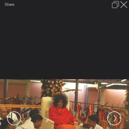
เข้าสู่ระบบหรือลงทะเบียน
Share
ภาษาไทย
ลงโฆษณา
ติดต่อเรา
ช่วยเหลือ
ชุมชนชาวพุทธ
ข้อกำหนดและกฎ
หน้าแรก
เว็บบอร์ด
มีอะไรใหม่
รูปภาพ
คอลเล็คชั่น
สถานที่
กล้อง
แท็ก
...
รูปภาพ
...
At SaiSiaM
Athi Rudra Maha Yajna
ati rudra maha yajna01