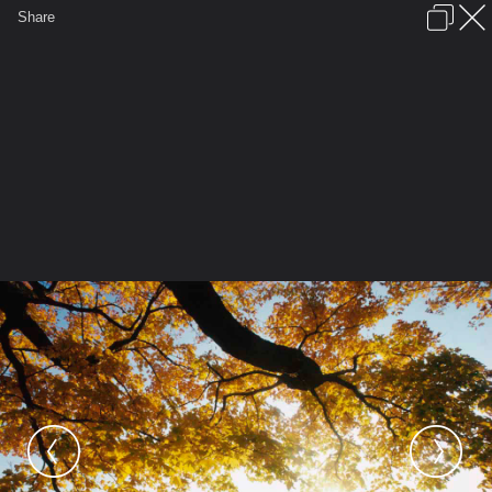
เข้าสู่ระบบหรือลงทะเบียน
Share
ภาษาไทย
ลงโฆษณา
ติดต่อเรา
ช่วยเหลือ
ชุมชนชาวพุทธ
ข้อกำหนดและกฎ
หน้าแรก
เว็บบอร์ด
มีอะไรใหม่
รูปภาพ
คอลเล็คชั่น
สถานที่
กล้อง
แท็ก
...
หน้าแรก
รูปภาพ
General
evatranse
Foto
Autumn Leaves