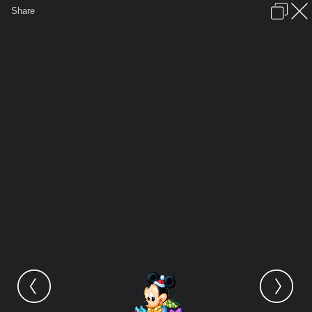
เข้าสู่ระบบหรือลงทะเบียน
Share
ภาษาไทย
ลงโฆษณา
ติดต่อเรา
ช่วยเหลือ
ชุมชนชาวพุทธ
ข้อกำหนดและกฎ
หน้าแรก
เว็บบอร์ด
มีอะไรใหม่
รูปภาพ
คอลเล็คชั่น
สถานที่
กล้อง
แท็ก
...
หน้าแรก
รูปภาพ
General
siamesecat2005
Mickey
baby mickey icon 1 011