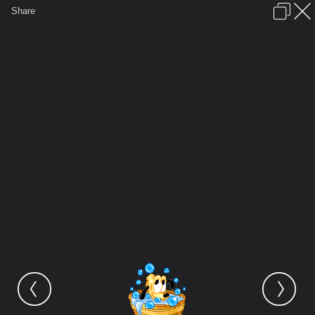
เข้าสู่ระบบหรือลงทะเบียน
Share
ภาษาไทย
ลงโฆษณา
ติดต่อเรา
ช่วยเหลือ
ชุมชนชาวพุทธ
ข้อกำหนดและกฎ
หน้าแรก
เว็บบอร์ด
มีอะไรใหม่
รูปภาพ
คอลเล็คชั่น
สถานที่
กล้อง
แท็ก
...
หน้าแรก
รูปภาพ
General
siamesecat2005
Mickey
baby mickey icon 1 016