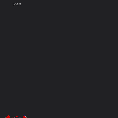
Share
เสียงธรรม
สมาชิก
ห้องสนทนา
พ
ท็ก