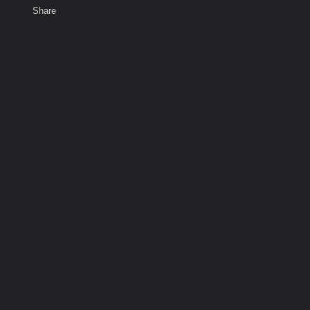
Share
เสียงธรรม
สมาชิก
ห้องสนทนา
พ
ท็ก