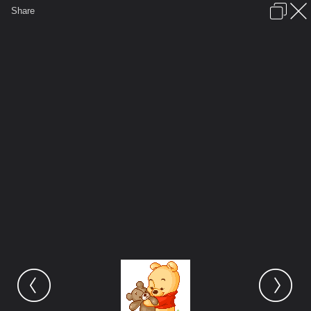
เข้าสู่ระบบหรือลงทะเบียน
Share
ภาษาไทย
ลงโฆษณา
ติดต่อเรา
ช่วยเหลือ
ชุมชนชาวพุทธ
ข้อกำหนดและกฎ
หน้าแรก
เว็บบอร์ด
มีอะไรใหม่
รูปภาพ
คอลเล็คชั่น
สถานที่
กล้อง
แท็ก
...
หน้าแรก
รูปภาพ
General
siamesecat2005
Pooh
baby pooh icon emoticon 003