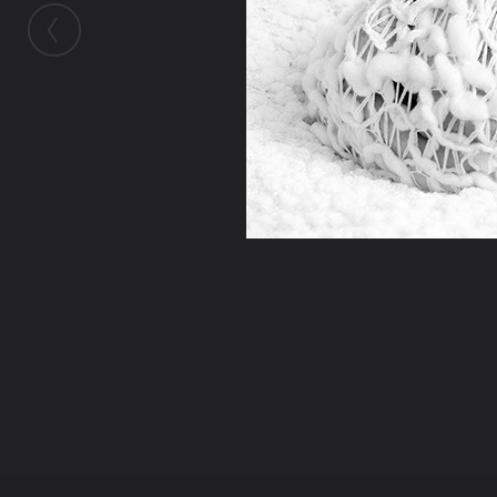
ในอัลบั้มนี้
NONG_GOY
ในอัลบั้ม
แรกเกิด
17 มิถุนายน 2009
(You must log in or sign up to comment here.)