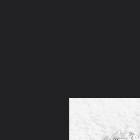
ภาษาไทย
หน้าแรก
เว็บบอร์ด
มีอะไรใหม่
วิดีโอ
รูปภา
หมวดหมู่
มีอะไรใหม่
คอลเล็คชั่น
สถานที่
กล้อง
แ
หน้าแรก
รูปภาพ
General
NONG_GOY
แรกเกิด
baby13