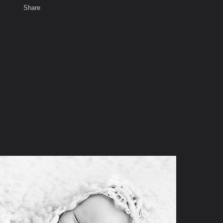
Share
เสียงธรรม
สมาชิก
ห้องสนทนา
พ
ท็ก