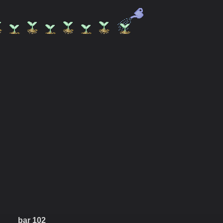
bar 102