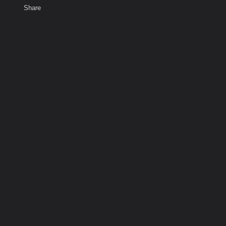
Share
พ