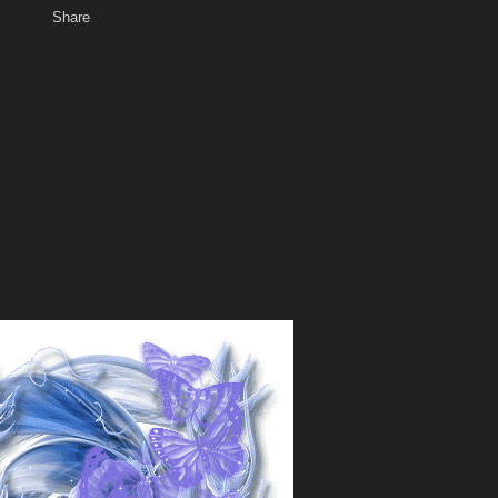
Share
เสียงธรรม
สมาชิก
ห้องสนทนา
พ
ท็ก