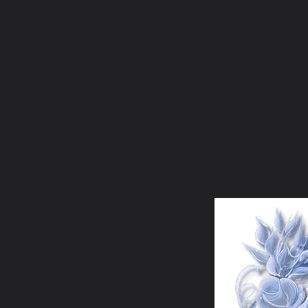
ภาษาไทย
หน้าแรก
เว็บบอร์ด
มีอะไรใหม่
วิดีโอ
รูปภา
หมวดหมู่
มีอะไรใหม่
คอลเล็คชั่น
สถานที่
กล้อง
แ
หน้าแรก
รูปภาพ
General
siamesecat2005
Glitter-001
BeautifulDay