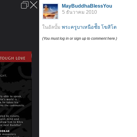
เข้าสู่ระบบหรือลงทะเบียน
MayBuddhaBlessYou
ลงโฆษณา
ติดต่อเรา
ช่วยเหลือ
หน้าหลัก
ไปข้างบน
5 ธันวาคม 2010
ข้อกำหนดและกฎ
ในอัลบั้ม
พระครูบาเหนือชัีย โฆสิโต
(You must log in or sign up to comment here.)