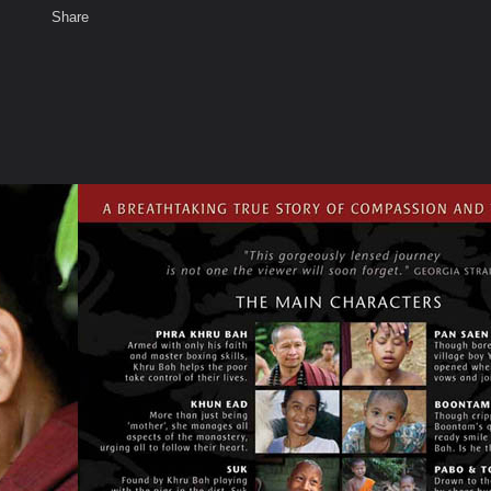
Share
เสียงธรรม
สมาชิก
ห้องสนทนา
พ
ท็ก
าเหนือชัีย โฆสิโต