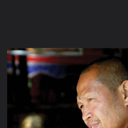
ภาษาไทย
หน้าแรก
เว็บบอร์ด
มีอะไรใหม่
วิดีโอ
รูปภา
หมวดหมู่
มีอะไรใหม่
คอลเล็คชั่น
สถานที่
กล้อง
แ
หน้าแรก
รูปภาพ
General
MayBuddhaBlessYou
พระครูบ
BLC DVD3