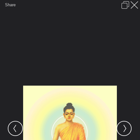
เข้าสู่ระบบหรือลงทะเบียน
Share
ภาษาไทย
ลงโฆษณา
ติดต่อเรา
ช่วยเหลือ
ชุมชนชาวพุทธ
ข้อกำหนดและกฎ
หน้าแรก
เว็บบอร์ด
มีอะไรใหม่
รูปภาพ
คอลเล็คชั่น
สถานที่
กล้อง
แท็ก
...
หน้าแรก
รูปภาพ
General
panupong3
พระเกจิ
buddha moi