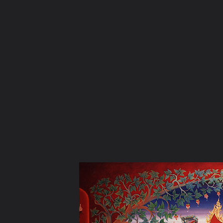
ภาษาไทย
หน้าแรก
เว็บบอร์ด
มีอะไรใหม่
วิดีโอ
รูปภา
หมวดหมู่
มีอะไรใหม่
คอลเล็คชั่น
สถานที่
กล้อง
แท็ก
หน้าแรก
รูปภาพ
General
buasawan
รูปสวยๆ
buddha3