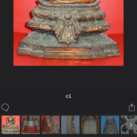
c1
ในอัลบั้มนี้
kayasid