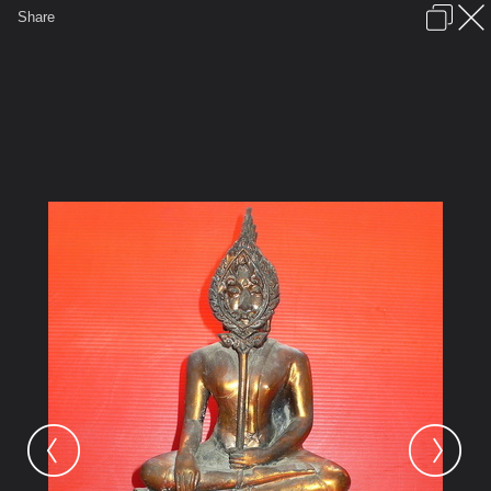
เข้าสู่ระบบหรือลงทะเบียน
Share
ภาษาไทย
ลงโฆษณา
ติดต่อเรา
ช่วยเหลือ
ชุมชนชาวพุทธ
ข้อกำหนดและกฎ
หน้าแรก
เว็บบอร์ด
มีอะไรใหม่
รูปภาพ
คอลเล็คชั่น
สถานที่
กล้อง
แท็ก
...
หน้าแรก
รูปภาพ
General
kayasid
พระพุทธรูป
c1