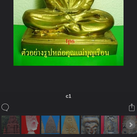
c1
ในอัลบั้มนี้
kayasid