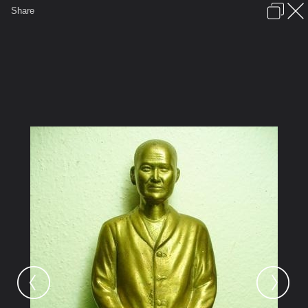
เข้าสู่ระบบหรือลงทะเบียน
Share
ภาษาไทย
ลงโฆษณา
ติดต่อเรา
ช่วยเหลือ
ชุมชนชาวพุทธ
ข้อกำหนดและกฎ
หน้าแรก
เว็บบอร์ด
มีอะไรใหม่
รูปภาพ
คอลเล็คชั่น
สถานที่
กล้อง
แท็ก
...
หน้าแรก
รูปภาพ
General
kayasid
พระพุทโธน้อย
c1