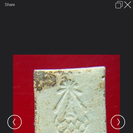
เข้าสู่ระบบหรือลงทะเบียน
Share
ภาษาไทย
ลงโฆษณา
ติดต่อเรา
ช่วยเหลือ
ชุมชนชาวพุทธ
ข้อกำหนดและกฎ
หน้าแรก
เว็บบอร์ด
มีอะไรใหม่
รูปภาพ
คอลเล็คชั่น
สถานที่
กล้อง
แท็ก
...
หน้าแรก
รูปภาพ
General
kayasid
พระ99
c2