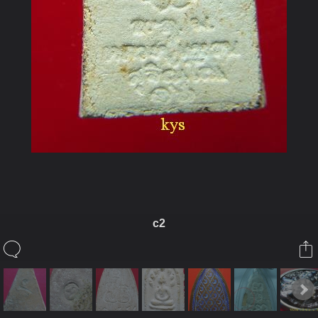
c2
ในอัลบั้มนี้
kayasid