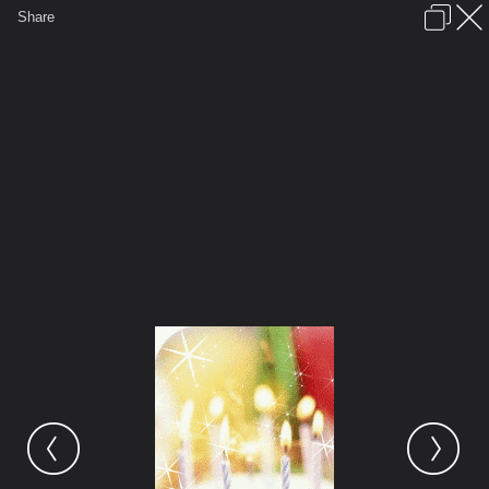
เข้าสู่ระบบหรือลงทะเบียน
Share
ภาษาไทย
ลงโฆษณา
ติดต่อเรา
ช่วยเหลือ
ชุมชนชาวพุทธ
ข้อกำหนดและกฎ
หน้าแรก
เว็บบอร์ด
มีอะไรใหม่
รูปภาพ
คอลเล็คชั่น
สถานที่
กล้อง
แท็ก
...
หน้าแรก
รูปภาพ
General
siamesecat2005
Cake
cake and candles