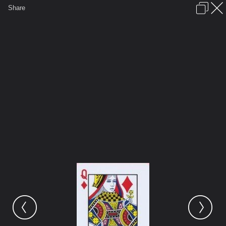
เข้าสู่ระบบหรือลงทะเบียน
Share
ภาษาไทย
ลงโฆษณา
ติดต่อเรา
ช่วยเหลือ
ชุมชนชาวพุทธ
ข้อกำหนดและกฎ
หน้าแรก
เว็บบอร์ด
มีอะไรใหม่
รูปภาพ
คอลเล็คชั่น
สถานที่
กล้อง
แท็ก
...
หน้าแรก
รูปภาพ
General
นาอินจัง
สะสม
card love10