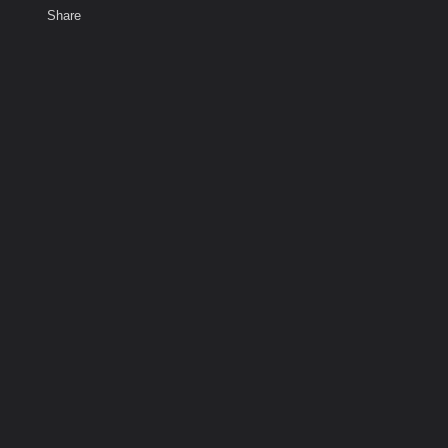
Share
เสียงธรรม
สมาชิก
ห้องสนทนา
พ
ท็ก