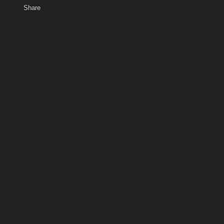
Share
เสียงธรรม
สมาชิก
ห้องสนทนา
พ
ท็ก