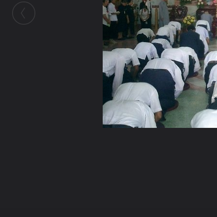
ในอัลบั้มนี้
นาย ศุภกิตติ์
ในอัลบั้ม
*-*