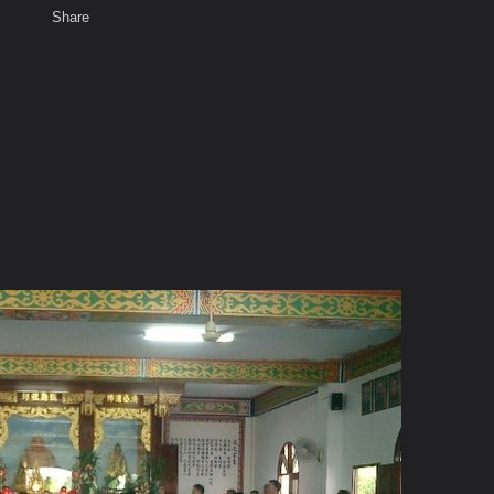
Share
เสียงธรรม
สมาชิก
ห้องสนทนา
พ
ท็ก