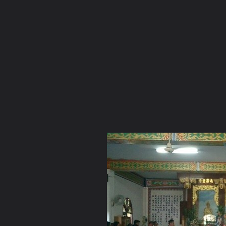
ภาษาไทย
หน้าแรก
เว็บบอร์ด
มีอะไรใหม่
วิดีโอ
รูปภา
หมวดหมู่
มีอะไรใหม่
คอลเล็คชั่น
สถานที่
กล้อง
แ
หน้าแรก
รูปภาพ
General
นาย ศุภกิตติ์
*-*
CIMG0042