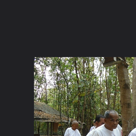
ภาษาไทย
หน้าแรก
เว็บบอร์ด
มีอะไรใหม่
วิดีโอ
รูปภา
หมวดหมู่
มีอะไรใหม่
คอลเล็คชั่น
สถานที่
กล้อง
แ
หน้าแรก
รูปภาพ
General
anand
วัดสมานสังฆวิเวก :งา
CIMG0558