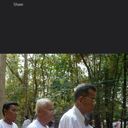
Share
เสียงธรรม
สมาชิก
ห้องสนทนา
พ
ท็ก
นอบรมปฏิบัติธรรมประจำปี ๒๕๕๔