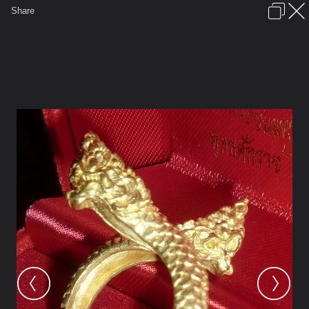
เข้าสู่ระบบหรือลงทะเบียน
Share
ภาษาไทย
ลงโฆษณา
ติดต่อเรา
ช่วยเหลือ
ชุมชนชาวพุทธ
ข้อกำหนดและกฎ
หน้าแรก
เว็บบอร์ด
มีอะไรใหม่
รูปภาพ
คอลเล็คชั่น
สถานที่
กล้อง
แท็ก
...
หน้าแรก
รูปภาพ
General
โมเย
หนึ่งเพชรล้านนา
CIMG2467