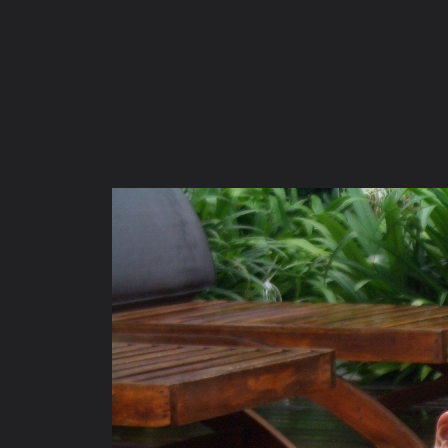
ภาษาไทย
หน้าแรก
เว็บบอร์ด
มีอะไรใหม่
วิดีโอ
รูปภา
หมวดหมู่
มีอะไรใหม่
คอลเล็คชั่น
สถานที่
กล้อง
แ
หน้าแรก
รูปภาพ
General
chonatad
เสถียรธรรมสถาน
CIMG9915