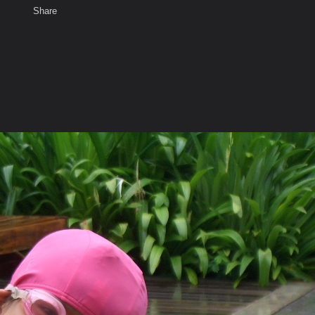
Share
เสียงธรรม
สมาชิก
ห้องสนทนา
พ
ท็ก