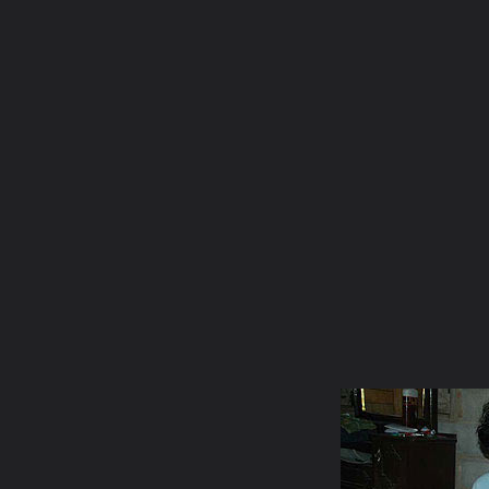
ภาษาไทย
หน้าแรก
เว็บบอร์ด
มีอะไรใหม่
วิดีโอ
รูปภา
หมวดหมู่
มีอะไรใหม่
คอลเล็คชั่น
ห้องสนทนา
สถานที่
กล้อง
แท็ก
หน้าแรก
รูปภาพ
General
sunisa484
2
clip image001