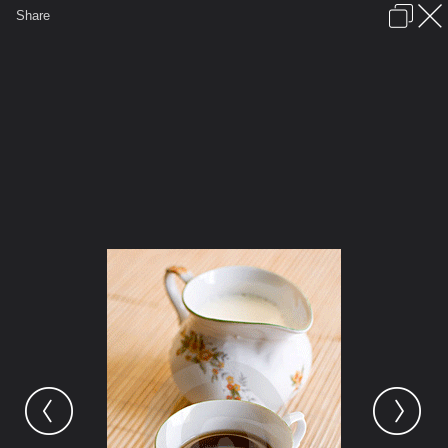
เข้าสู่ระบบหรือลงทะเบียน
Share
ภาษาไทย
ลงโฆษณา
ติดต่อเรา
ช่วยเหลือ
ชุมชนชาวพุทธ
ข้อกำหนดและกฎ
หน้าแรก
เว็บบอร์ด
มีอะไรใหม่
รูปภาพ
คอลเล็คชั่น
สถานที่
กล้อง
แท็ก
...
หน้าแรก
รูปภาพ
General
siamesecat2005
Coffee
coffee 1