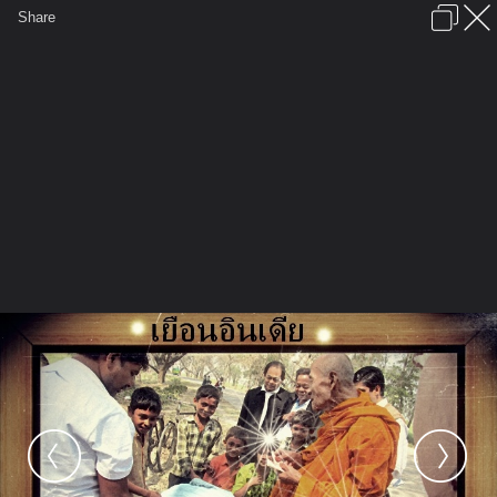
เข้าสู่ระบบหรือลงทะเบียน
Share
ภาษาไทย
ลงโฆษณา
ติดต่อเรา
ช่วยเหลือ
ชุมชนชาวพุทธ
ข้อกำหนดและกฎ
หน้าแรก
เว็บบอร์ด
มีอะไรใหม่
รูปภาพ
คอลเล็คชั่น
สถานที่
กล้อง
แท็ก
...
...
รูปภาพ
General
หลวงพี่หิน
ศรัทธาที่เหมือนกัน
Copy (2) of Copy of DSCF0363