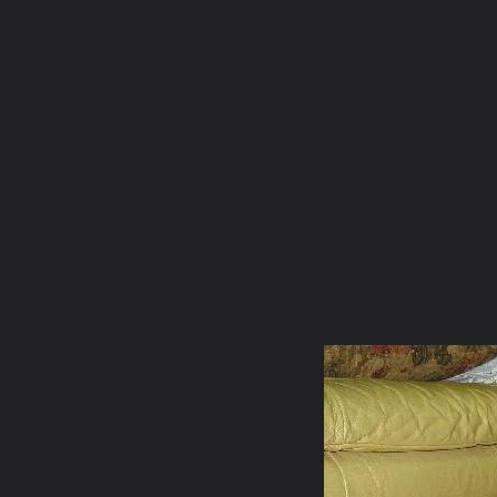
ภาษาไทย
หน้าแรก
เว็บบอร์ด
มีอะไรใหม่
วิดีโอ
รูปภา
หมวดหมู่
มีอะไรใหม่
คอลเล็คชั่น
สถานที่
กล้อง
แ
หน้าแรก
รูปภาพ
General
ตื่นซักที
ขำๆ
d3