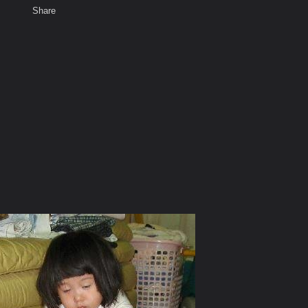
Share
เสียงธรรม
สมาชิก
ห้องสนทนา
พ
ท็ก