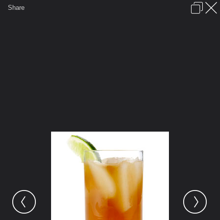
เข้าสู่ระบบหรือลงทะเบียน
Share
ภาษาไทย
ลงโฆษณา
ติดต่อเรา
ช่วยเหลือ
ชุมชนชาวพุทธ
ข้อกำหนดและกฎ
หน้าแรก
เว็บบอร์ด
มีอะไรใหม่
รูปภาพ
คอลเล็คชั่น
สถานที่
กล้อง
แท็ก
...
หน้าแรก
รูปภาพ
General
siamesecat2005
Drink
DarkandStormy 001 de1