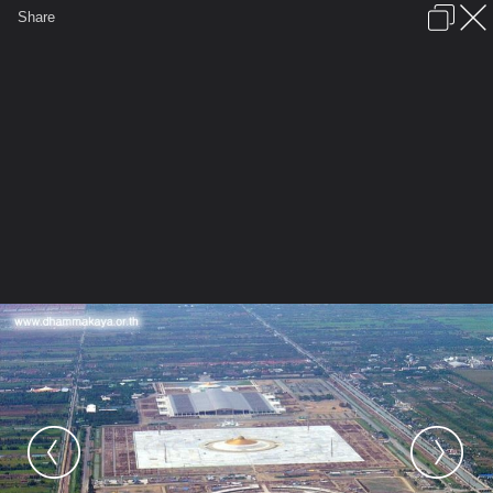
เข้าสู่ระบบหรือลงทะเบียน
Share
ภาษาไทย
ลงโฆษณา
ติดต่อเรา
ช่วยเหลือ
ชุมชนชาวพุทธ
ข้อกำหนดและกฎ
หน้าแรก
เว็บบอร์ด
มีอะไรใหม่
รูปภาพ
คอลเล็คชั่น
สถานที่
กล้อง
แท็ก
...
หน้าแรก
รูปภาพ
General
GUYTHUM
4444
Dhammakaya Cetiya wallpaper03