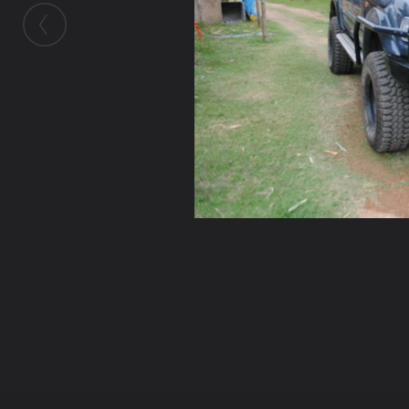
ในอัลบั้มนี้
AngJo
ในอัลบั้ม
หลวงพ่อสี ตัตโถ
9 สิงหาคม 2010
(You must log in or sign up to comment here.)