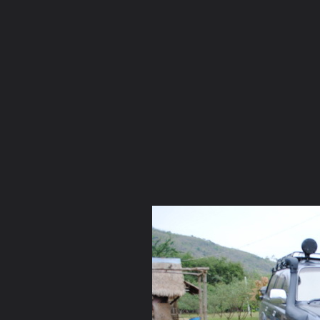
ภาษาไทย
หน้าแรก
เว็บบอร์ด
มีอะไรใหม่
วิดีโอ
รูปภา
หมวดหมู่
มีอะไรใหม่
คอลเล็คชั่น
สถานที่
กล้อง
แ
หน้าแรก
รูปภาพ
General
Jeed78
หลวงพ่อสี ตัตโถ
DSC 0002 resize