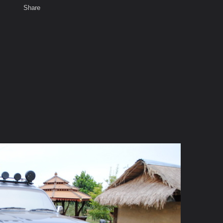
Share
เสียงธรรม
สมาชิก
ห้องสนทนา
พ
ท็ก