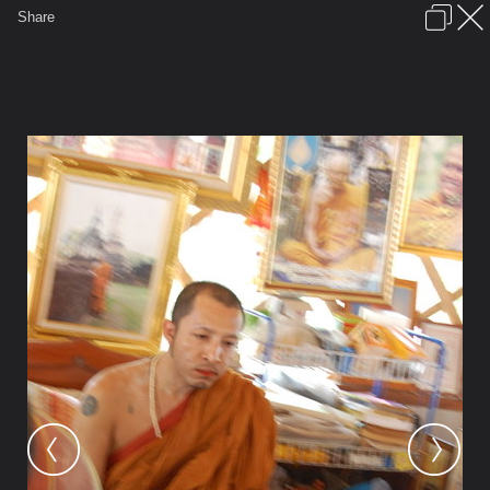
เข้าสู่ระบบหรือลงทะเบียน
Share
ภาษาไทย
ลงโฆษณา
ติดต่อเรา
ช่วยเหลือ
ชุมชนชาวพุทธ
ข้อกำหนดและกฎ
หน้าแรก
เว็บบอร์ด
มีอะไรใหม่
รูปภาพ
คอลเล็คชั่น
สถานที่
กล้อง
แท็ก
...
รูปภาพ
...
ผ้าคริสตัล...โมทนาทุกท่านด้วยครับ
DSC 0033 resize