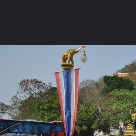
ภาษาไทย
หน้าแรก
เว็บบอร์ด
มีอะไรใหม่
วิดีโอ
รูปภา
หมวดหมู่
มีอะไรใหม่
คอลเล็คชั่น
สถานที่
กล้อง
แ
หน้าแรก
รูปภาพ
General
e21ni
วัดท่าซุง 12-02-55
DSC 0097