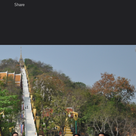
Share
เสียงธรรม
สมาชิก
ห้องสนทนา
พ
ท็ก