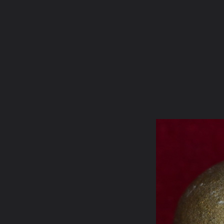
ภาษาไทย
หน้าแรก
เว็บบอร์ด
มีอะไรใหม่
วิดีโอ
รูปภา
หมวดหมู่
มีอะไรใหม่
คอลเล็คชั่น
สถานที่
กล้อง
แ
หน้าแรก
รูปภาพ
General
พลพงษ์
เครื่องราง
DSC 0235.1