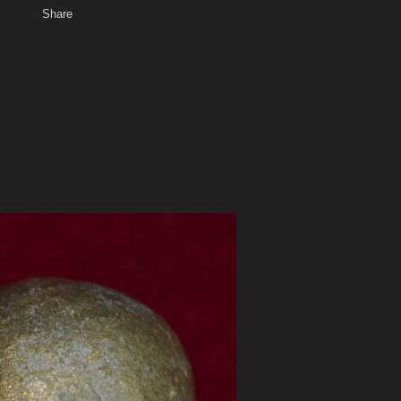
Share
เสียงธรรม
สมาชิก
ห้องสนทนา
พ
ท็ก