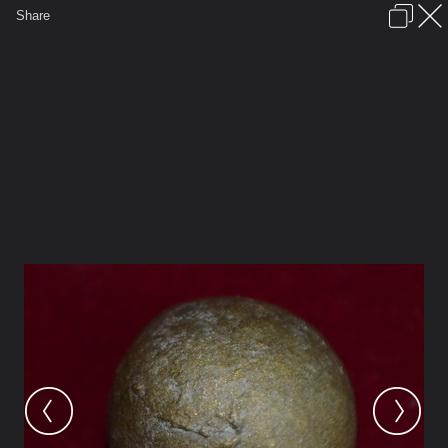
เข้าสู่ระบบหรือลงทะเบียน
Share
ภาษาไทย
ลงโฆษณา
ติดต่อเรา
ช่วยเหลือ
ชุมชนชาวพุทธ
ข้อกำหนดและกฎ
หน้าแรก
เว็บบอร์ด
มีอะไรใหม่
รูปภาพ
คอลเล็คชั่น
สถานที่
กล้อง
แท็ก
...
หน้าแรก
รูปภาพ
General
พลพงษ์
เครื่องราง
DSC 0236.1