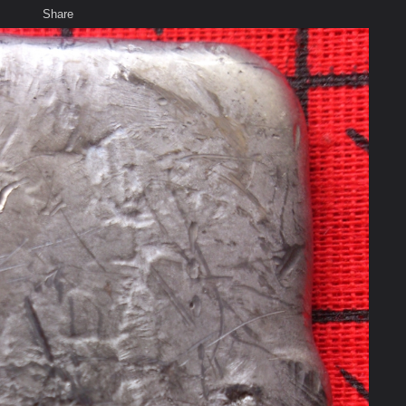
Share
เสียงธรรม
สมาชิก
ห้องสนทนา
พ
ท็ก
ด ต้นบุญวัตถุมงคล