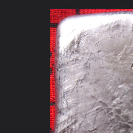
ภาษาไทย
หน้าแรก
เว็บบอร์ด
มีอะไรใหม่
วิดีโอ
รูปภา
หมวดหมู่
มีอะไรใหม่
คอลเล็คชั่น
สถานที่
กล้อง
แ
หน้าแรก
รูปภาพ
General
NR
สร้างพระลงกรุ กฐินหลายวั
DSC 0404