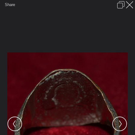
เข้าสู่ระบบหรือลงทะเบียน
Share
ภาษาไทย
ลงโฆษณา
ติดต่อเรา
ช่วยเหลือ
ชุมชนชาวพุทธ
ข้อกำหนดและกฎ
หน้าแรก
เว็บบอร์ด
มีอะไรใหม่
รูปภาพ
คอลเล็คชั่น
สถานที่
กล้อง
แท็ก
...
หน้าแรก
รูปภาพ
General
พลพงษ์
เครื่องราง
DSC 0573.1