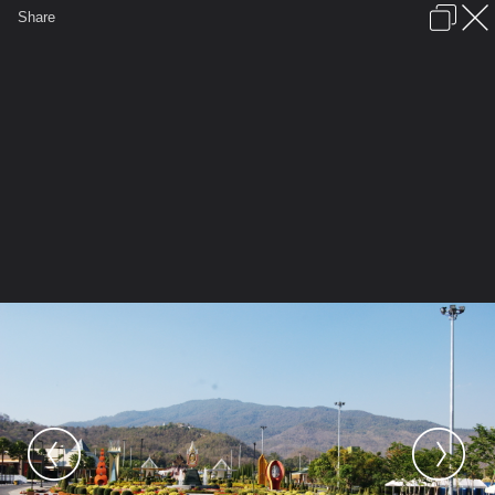
เข้าสู่ระบบหรือลงทะเบียน
Share
ภาษาไทย
ลงโฆษณา
ติดต่อเรา
ช่วยเหลือ
ชุมชนชาวพุทธ
ข้อกำหนดและกฎ
หน้าแรก
เว็บบอร์ด
มีอะไรใหม่
รูปภาพ
คอลเล็คชั่น
สถานที่
กล้อง
แท็ก
...
หน้าแรก
รูปภาพ
General
TANYA1
เชียงใหม่
DSC 1952